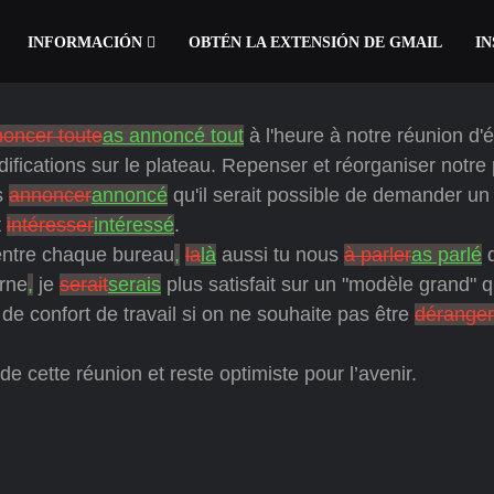
INFORMACIÓN
OBTÉN LA EXTENSIÓN DE GMAIL
IN
noncer toute
as annoncé tout
à l'heure à notre réunion d'
ifications sur le plateau. Repenser et réorganiser notre
s
annoncer
annoncé
qu'il serait possible de demander un
t
intéresser
intéressé
.
ntre chaque bureau
,
la
là
aussi tu nous
à parler
as parlé
rne
,
je
serait
serais
plus satisfait sur un "modèle grand" q
 de confort de travail si on ne souhaite pas être
déranger
t de cette réunion et reste optimiste pour l’avenir.