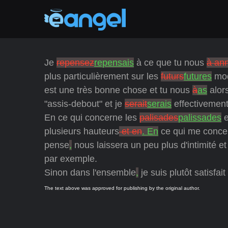
Je
repensez
repensais
à ce que tu nous
à an
plus particulièrement sur les
futurs
futures
mod
est une très bonne chose et tu nous
à
as
alor
"assis-debout" et je
serait
serais
effectivemen
En ce qui concerne les
palisades
palissades
e
plusieurs hauteurs
et en
. En
ce qui me conce
pense
,
nous laissera un peu plus d'intimité et
par exemple.
Sinon dans l'ensemble
,
je suis plutôt satisfai
The text above was approved for publishing by the original author.