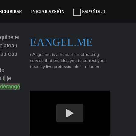
SCRIBIRSE
INICIAR SESIÓN
ESPAÑOL
équipe et
EANGEL.ME
 plateau
 bureau
eAngel.me is a human proofreading
service that enables you to correct your
texts by live professionals in minutes.
de
ui
,
je
dérangé