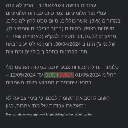
עבודות צביעה 17/04/2024 – הנ"ל לא קרה
עפ"י מח' אלומיניום, צפי סיום עבודות אלומיניום
במדורים (3-5), אשר כוללים: סיום טסט לחץ למיכלים,
תשתיות רצפה, בסיסים (בתוך הבילג'ים והמחיצות),
מחיצות: 11,16,22 ומסירה לבק"א (באחריות שאדי +
שלומי ג') הינו ב 30/04/2024. רומן נא לסייע בהבאת
חה" לבחינות בתהליך בילג'ים ומחיצות.
כלומור תחילת עבודות צבע ייתכנו במקרה האופטימלי
החל מ 01/05/2024
ויימשכו
וימשכו
עד 12/05/2024 –
בתנאי שתכנית זו תתבצע בשתי משמרות.
חשוב להסב את תשומת לבכם, כי בימי צביעה לא
יתאפשרו עבודות של מח' אחרות, כגון:
The text above was approved for publishing by the original author.