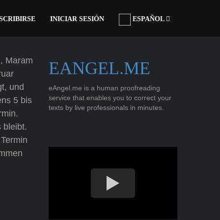
SCRIBIRSE
INICIAR SESIÓN
ESPAÑOL
u, Maram
EANGEL.ME
ruar
gt, und
eAngel.me is a human proofreading
service that enables you to correct your
ns 5 bis
texts by live professionals in minutes.
rmin.
 bleibt.
 Termin
sammen