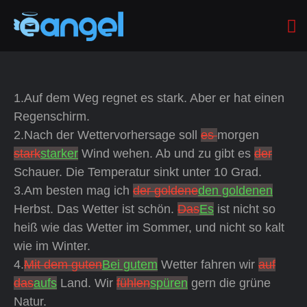
1.Auf dem Weg regnet es stark. Aber er hat einen
Regenschirm.
2.Nach der Wettervorhersage soll
es
morgen
stark
starker
Wind wehen. Ab und zu gibt es
der
Schauer. Die Temperatur sinkt unter 10 Grad.
3.Am besten mag ich
der goldene
den goldenen
Herbst. Das Wetter ist schön.
Das
Es
ist nicht so
heiß wie das Wetter im Sommer, und nicht so kalt
wie im Winter.
4.
Mit dem guten
Bei gutem
Wetter fahren wir
auf
das
aufs
Land. Wir
fühlen
spüren
gern die grüne
Natur.