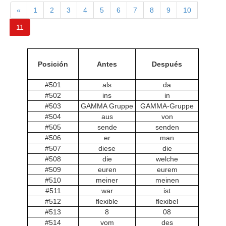
«
1
2
3
4
5
6
7
8
9
10
11
Posición
Antes
Después
#501
als
da
#502
ins
in
#503
GAMMA Gruppe
GAMMA-Gruppe
#504
aus
von
#505
sende
senden
#506
er
man
#507
diese
die
#508
die
welche
#509
euren
eurem
#510
meiner
meinen
#511
war
ist
#512
flexible
flexibel
#513
8
08
#514
vom
des