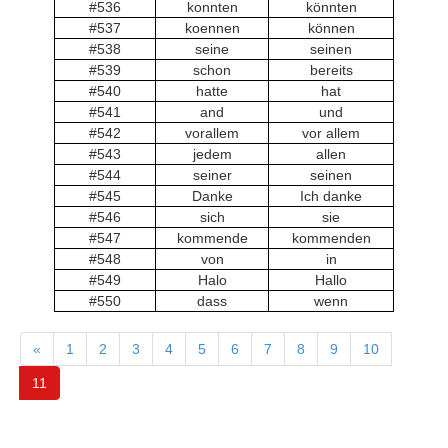
#536
konnten
könnten
#537
koennen
können
#538
seine
seinen
#539
schon
bereits
#540
hatte
hat
#541
and
und
#542
vorallem
vor allem
#543
jedem
allen
#544
seiner
seinen
#545
Danke
Ich danke
#546
sich
sie
#547
kommende
kommenden
#548
von
in
#549
Halo
Hallo
#550
dass
wenn
«
1
2
3
4
5
6
7
8
9
10
11