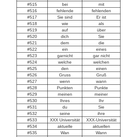
#515
bei
mit
#516
fehlende
fehlenden
#517
Sie sind
Er ist
#518
wie
als
#519
auf
über
#520
dich
Sie
#521
dem
die
#522
ein
eines
#523
garnicht
gar nicht
#524
welche
welchen
#525
den
einen
#526
Gruss
Gruß
#527
wenn
wann
#528
Punkten
Punkte
#529
meinen
meiner
#530
Ihres
Ihr
#531
du
Sie
#532
seine
ihre
#533
XXX Universität
XXX-Universität
#534
aktuelle
aktuellen
#535
Wan
Wann